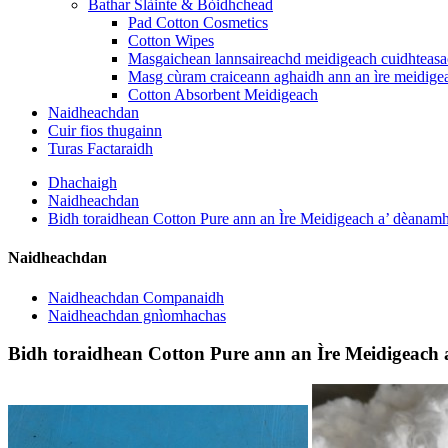
Bathar Slàinte & Bòidhchead
Pad Cotton Cosmetics
Cotton Wipes
Masgaichean lannsaireachd meidigeach cuidhteas
Masg cùram craiceann aghaidh ann an ìre meidige
Cotton Absorbent Meidigeach
Naidheachdan
Cuir fios thugainn
Turas Factaraidh
Dhachaigh
Naidheachdan
Bidh toraidhean Cotton Pure ann an Ìre Meidigeach a’ dèanamh 
Naidheachdan
Naidheachdan Companaidh
Naidheachdan gnìomhachas
Bidh toraidhean Cotton Pure ann an Ìre Meidigeach 