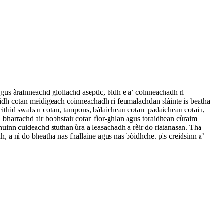
agus àrainneachd giollachd aseptic, bidh e a’ coinneachadh ri
aidh cotan meidigeach coinneachadh ri feumalachdan slàinte is beatha
leithid swaban cotan, tampons, bàlaichean cotan, padaichean cotain,
 bharrachd air bobhstair cotan fìor-ghlan agus toraidhean cùraim
dhuinn cuideachd stuthan ùra a leasachadh a rèir do riatanasan. Tha
, a nì do bheatha nas fhallaine agus nas bòidhche. pls creidsinn a’