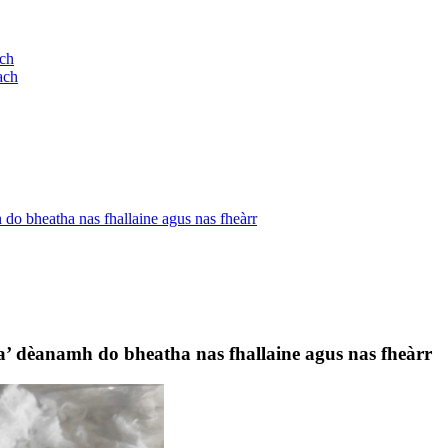
ach
ach
do bheatha nas fhallaine agus nas fheàrr
a’ dèanamh do bheatha nas fhallaine agus nas fheàrr