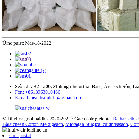
Ùine puist: Mar-18-2022
Seòladh: B2-1209, Zhihuigu Industrial Base, Àrd-tech Sòn, L
Fòn: +8613963010466
E-mail: healthsmile11@gmail.com
© Dlighe-sgrìobhaidh - 2020-2022 : Gach còir glèidhte.
Bathar teth
-
Bàlaichean Cotton Meidigeach
,
Miotagan Surgical cuidhteasach
,
Cott
Cuir post-d