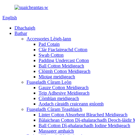
English
Dhachaigh
Bathar
Accessories Lèigh-lann
Pad Cotain
Clàr Fiaclaireachd Cotton
Swab Cotton
Padding Undercast Cotton
Ball Cotton Meidigeach
Clòimh Cotton Meidigeach
Miotag meidigeach
Fuasgladh Cùram Leòn
Gauze Cotton Meidigeach
Teip Adhesive Meidigeach
Còmhlan meidigeach
Aodach càraidh craiceann gnìomh
Fuasgladh Cùram Teaghlaich
Linter Cotton Absorbent Bleached Meidigeach
Bàlaichean Cotton Dì-ghalarachadh Deoch-làidir 
Ball Cotton Dì-ghalarachadh Iodine Meidigeach
Massager amhaich