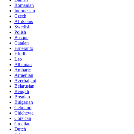
Romanian
Indonesian
Czech
Afrikaans
Swedish
Polish
Basque
Catalan
Esperanto
Hindi
Lao
Albanian
Amharic
Armenian
Azerbaijani
Belarusian
Bengali
Bosnian
Bulgarian
Cebuano
Chichewa
Corsican
Croatian
Dutch