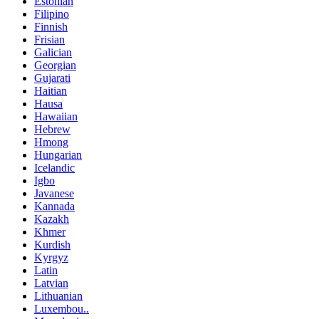
Estonian
Filipino
Finnish
Frisian
Galician
Georgian
Gujarati
Haitian
Hausa
Hawaiian
Hebrew
Hmong
Hungarian
Icelandic
Igbo
Javanese
Kannada
Kazakh
Khmer
Kurdish
Kyrgyz
Latin
Latvian
Lithuanian
Luxembou..