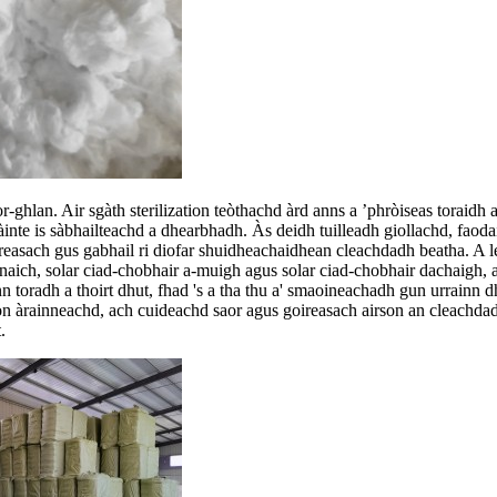
ghlan. Air sgàth sterilization teòthachd àrd anns a ’phròiseas toraidh 
inte is sàbhailteachd a dhearbhadh. Às deidh tuilleadh giollachd, faod
goireasach gus gabhail ri diofar shuidheachaidhean cleachdadh beatha. A 
aich, solar ciad-chobhair a-muigh agus solar ciad-chobhair dachaigh, a
inn toradh a thoirt dhut, fhad 's a tha thu a' smaoineachadh gun urrainn 
n àrainneachd, ach cuideachd saor agus goireasach airson an cleachdadh
.