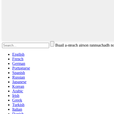
Buail a-steach airson rannsachadh 
English
French
German
Portuguese
Spanish
Russian
Japanese
Korean
Arabic
Irish
Greek
Turkish
Italian
Danish