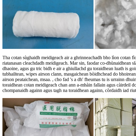
Tha cotan sùghaidh meidigeach air a ghrinneachadh bho lìon cotan fìor-
riatanasan cleachdadh meidigeach. Mar sin, faodar co-dhùnaidhean slà
dhaoine, agus gu tric bidh e air a ghiullachd gu toraidhean luath is 
tubhailtean, wipes airson clann, masgaichean bòidhchead do bhoireann
airson peataichean, msaa. , cho fad 's a dh' fheumas tu is urrainn dhu
toraidhean cotan meidigeach chan ann a-mhàin fallain agus càirdeil do
chompanaidh againn agus tagh na toraidhean againn, còrdaidh iad riut