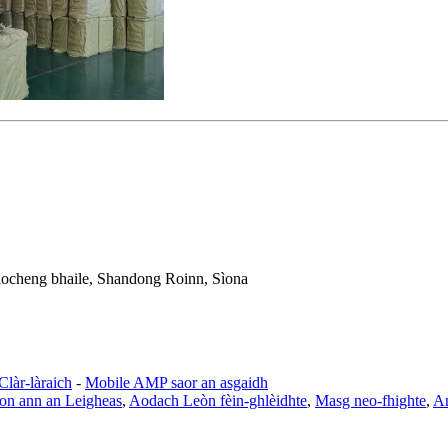
iaocheng bhaile, Shandong Roinn, Sìona
Clàr-làraich
-
Mobile AMP saor an asgaidh
on ann an Leigheas
,
Aodach Leòn fèin-ghlèidhte
,
Masg neo-fhighte
,
An