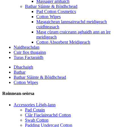
Massager amhaich
Bathar Slàinte & Bòidhchead
Pad Cotton Cosmetics
Cotton Wipes
Masgaichean lannsaireachd meidigeach
cuidhteasach
Masg cùram craiceann aghaidh ann an ìre
meidigeach
Cotton Absorbent Meidigeach
Naidheachdan
Cuir fios thugainn
Turas Factaraidh
Dhachaigh
Bathar
Bathar Slàinte & Bòidhchead
Cotton Wipes
Roinnean-seòrsa
Accessories Lèigh-lann
Pad Cotain
Clàr Fiaclaireachd Cotton
Swab Cotton
Padding Undercast Cotton