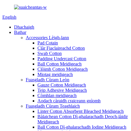
English
Dhachaigh
Bathar
Accessories Lèigh-lann
Pad Cotain
Clàr Fiaclaireachd Cotton
Swab Cotton
Padding Undercast Cotton
Ball Cotton Meidigeach
Clòimh Cotton Meidigeach
Miotag meidigeach
Fuasgladh Cùram Leòn
Gauze Cotton Meidigeach
Teip Adhesive Meidigeach
Còmhlan meidigeach
Aodach càraidh craiceann gnìomh
Fuasgladh Cùram Teaghlaich
Linter Cotton Absorbent Bleached Meidigeach
Bàlaichean Cotton Dì-ghalarachadh Deoch-làidir
Meidigeach
Ball Cotton Dì-ghalarachadh Iodine Meidigeach