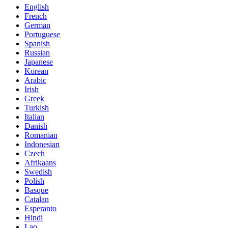
English
French
German
Portuguese
Spanish
Russian
Japanese
Korean
Arabic
Irish
Greek
Turkish
Italian
Danish
Romanian
Indonesian
Czech
Afrikaans
Swedish
Polish
Basque
Catalan
Esperanto
Hindi
Lao