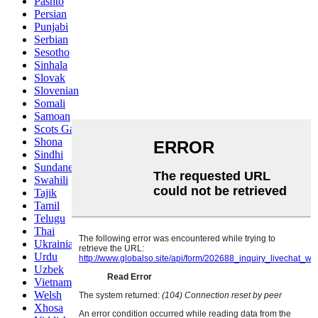
Pashto
Persian
Punjabi
Serbian
Sesotho
Sinhala
Slovak
Slovenian
Somali
Samoan
Scots Gaelic
Shona
Sindhi
Sundanese
Swahili
Tajik
Tamil
Telugu
Thai
Ukrainian
Urdu
Uzbek
Vietnamese
Welsh
Xhosa