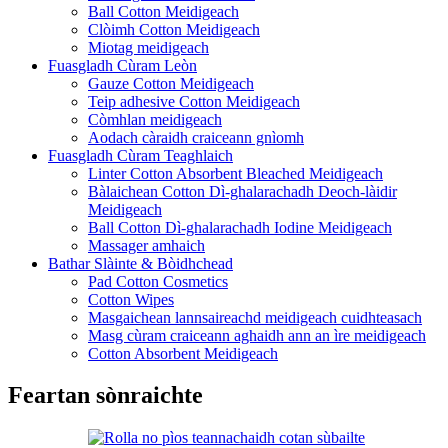
Ball Cotton Meidigeach
Clòimh Cotton Meidigeach
Miotag meidigeach
Fuasgladh Cùram Leòn
Gauze Cotton Meidigeach
Teip adhesive Cotton Meidigeach
Còmhlan meidigeach
Aodach càraidh craiceann gnìomh
Fuasgladh Cùram Teaghlaich
Linter Cotton Absorbent Bleached Meidigeach
Bàlaichean Cotton Dì-ghalarachadh Deoch-làidir
Meidigeach
Ball Cotton Dì-ghalarachadh Iodine Meidigeach
Massager amhaich
Bathar Slàinte & Bòidhchead
Pad Cotton Cosmetics
Cotton Wipes
Masgaichean lannsaireachd meidigeach cuidhteasach
Masg cùram craiceann aghaidh ann an ìre meidigeach
Cotton Absorbent Meidigeach
Feartan sònraichte