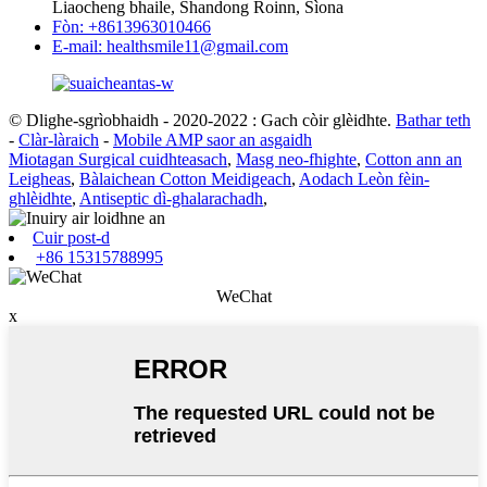
Liaocheng bhaile, Shandong Roinn, Sìona
Fòn: +8613963010466
E-mail: healthsmile11@gmail.com
© Dlighe-sgrìobhaidh - 2020-2022 : Gach còir glèidhte.
Bathar teth
-
Clàr-làraich
-
Mobile AMP saor an asgaidh
Miotagan Surgical cuidhteasach
,
Masg neo-fhighte
,
Cotton ann an
Leigheas
,
Bàlaichean Cotton Meidigeach
,
Aodach Leòn fèin-
ghlèidhte
,
Antiseptic dì-ghalarachadh
,
Cuir post-d
+86 15315788995
WeChat
x