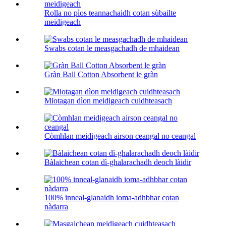
Rolla no pìos teannachaidh cotan sùbailte
meidigeach
Swabs cotan le measgachadh de mhaidean
Gràn Ball Cotton Absorbent le gràn
Miotagan dìon meidigeach cuidhteasach
Còmhlan meidigeach airson ceangal no ceangal
Bàlaichean cotan dì-ghalarachadh deoch làidir
100% inneal-glanaidh ioma-adhbhar cotan
nàdarra