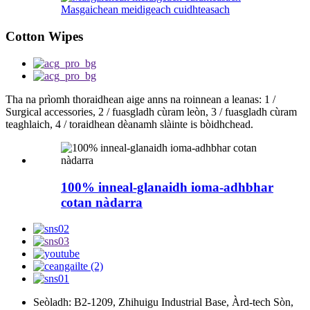
Masgaichean meidigeach cuidhteasach
Cotton Wipes
Tha na prìomh thoraidhean aige anns na roinnean a leanas: 1 /
Surgical accessories, 2 / fuasgladh cùram leòn, 3 / fuasgladh cùram
teaghlaich, 4 / toraidhean dèanamh slàinte is bòidhchead.
100% inneal-glanaidh ioma-adhbhar
cotan nàdarra
Seòladh: B2-1209, Zhihuigu Industrial Base, Àrd-tech Sòn,