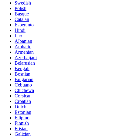
Swedish
Polish
Basque
Catalan
Esperanto
Hindi
Lao
Albanian
Amharic
Armenian
Azerbaijani
Belarusian
Bengali
Bosnian
Bulgarian
Cebuano
Chichewa
Corsican
Croatian
Dutch
Estonian
Filipino
Finnish
Frisian
Galician