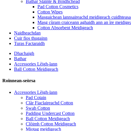
Bathar Slàinte & Bòidhchead
Pad Cotton Cosmetics
Cotton Wipes
Masgaichean lannsaireachd meidigeach cuidhteas
Masg cùram craiceann aghaidh ann an ìre meidige
Cotton Absorbent Meidigeach
Naidheachdan
Cuir fios thugainn
Turas Factaraidh
Dhachaigh
Bathar
Accessories Lèigh-lann
Ball Cotton Meidigeach
Roinnean-seòrsa
Accessories Lèigh-lann
Pad Cotain
Clàr Fiaclaireachd Cotton
Swab Cotton
Padding Undercast Cotton
Ball Cotton Meidigeach
Clòimh Cotton Meidigeach
Miotag meidigeach