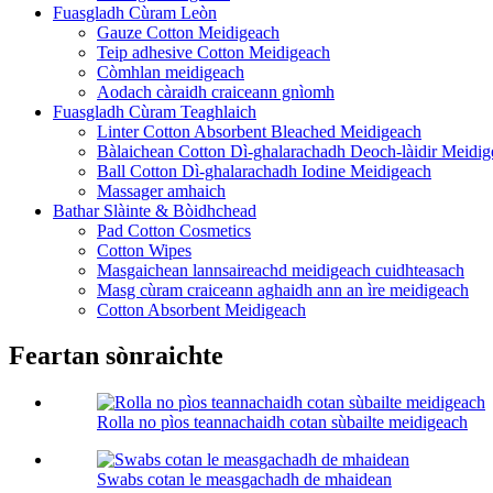
Fuasgladh Cùram Leòn
Gauze Cotton Meidigeach
Teip adhesive Cotton Meidigeach
Còmhlan meidigeach
Aodach càraidh craiceann gnìomh
Fuasgladh Cùram Teaghlaich
Linter Cotton Absorbent Bleached Meidigeach
Bàlaichean Cotton Dì-ghalarachadh Deoch-làidir Meidig
Ball Cotton Dì-ghalarachadh Iodine Meidigeach
Massager amhaich
Bathar Slàinte & Bòidhchead
Pad Cotton Cosmetics
Cotton Wipes
Masgaichean lannsaireachd meidigeach cuidhteasach
Masg cùram craiceann aghaidh ann an ìre meidigeach
Cotton Absorbent Meidigeach
Feartan sònraichte
Rolla no pìos teannachaidh cotan sùbailte meidigeach
Swabs cotan le measgachadh de mhaidean