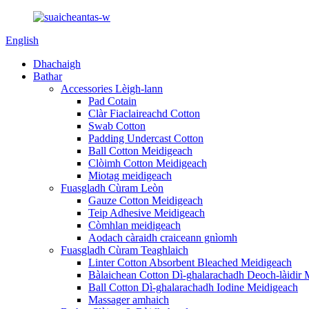
English
Dhachaigh
Bathar
Accessories Lèigh-lann
Pad Cotain
Clàr Fiaclaireachd Cotton
Swab Cotton
Padding Undercast Cotton
Ball Cotton Meidigeach
Clòimh Cotton Meidigeach
Miotag meidigeach
Fuasgladh Cùram Leòn
Gauze Cotton Meidigeach
Teip Adhesive Meidigeach
Còmhlan meidigeach
Aodach càraidh craiceann gnìomh
Fuasgladh Cùram Teaghlaich
Linter Cotton Absorbent Bleached Meidigeach
Bàlaichean Cotton Dì-ghalarachadh Deoch-làidir 
Ball Cotton Dì-ghalarachadh Iodine Meidigeach
Massager amhaich