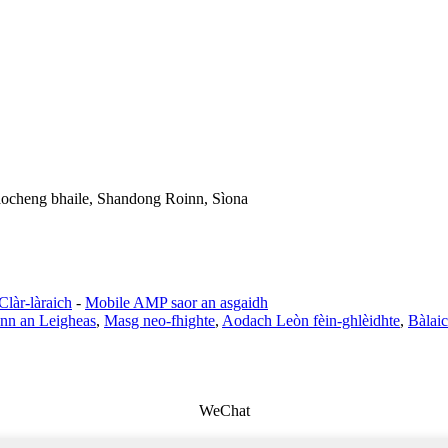
iaocheng bhaile, Shandong Roinn, Sìona
Clàr-làraich
-
Mobile AMP saor an asgaidh
ann an Leigheas
,
Masg neo-fhighte
,
Aodach Leòn fèin-ghlèidhte
,
Bàlai
WeChat