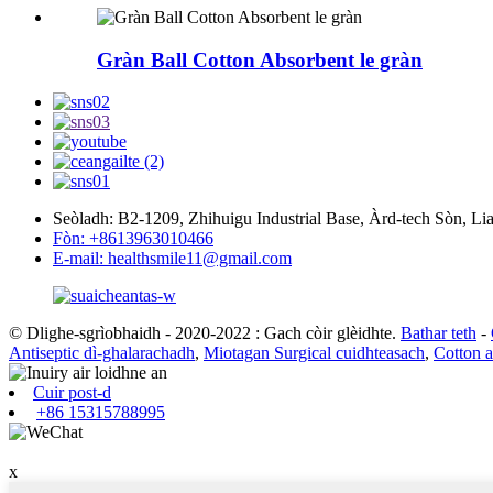
Gràn Ball Cotton Absorbent le gràn
Seòladh: B2-1209, Zhihuigu Industrial Base, Àrd-tech Sòn, L
Fòn: +8613963010466
E-mail: healthsmile11@gmail.com
© Dlighe-sgrìobhaidh - 2020-2022 : Gach còir glèidhte.
Bathar teth
-
Antiseptic dì-ghalarachadh
,
Miotagan Surgical cuidhteasach
,
Cotton 
Cuir post-d
+86 15315788995
x