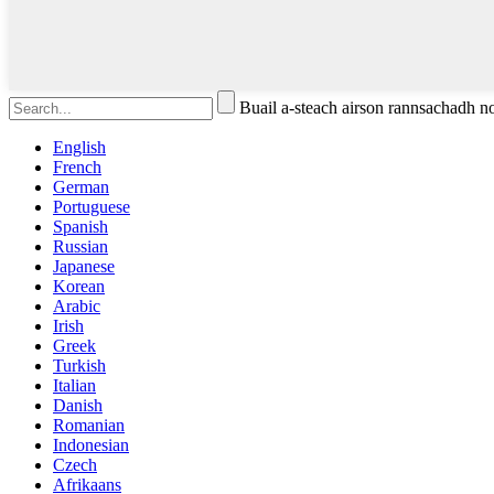
Buail a-steach airson rannsachadh 
English
French
German
Portuguese
Spanish
Russian
Japanese
Korean
Arabic
Irish
Greek
Turkish
Italian
Danish
Romanian
Indonesian
Czech
Afrikaans