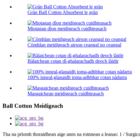
Gràn Ball Cotton Absorbent le gràn
Miotagan dìon meidigeach cuidhteasach
Còmhlan meidigeach airson ceangal no ceangal
Bàlaichean cotan dì-ghalarachadh deoch làidir
100% inneal-glanaidh ioma-adhbhar cotan nàdarra
Masgaichean meidigeach cuidhteasach
Ball Cotton Meidigeach
Tha na prìomh thoraidhean aige anns na roinnean a leanas: 1 / Surgica