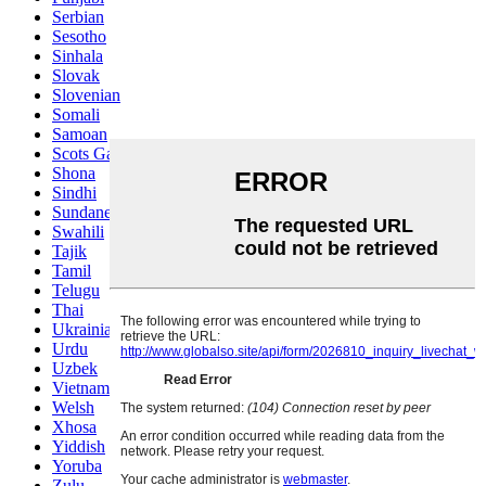
Serbian
Sesotho
Sinhala
Slovak
Slovenian
Somali
Samoan
Scots Gaelic
Shona
Sindhi
Sundanese
Swahili
Tajik
Tamil
Telugu
Thai
Ukrainian
Urdu
Uzbek
Vietnamese
Welsh
Xhosa
Yiddish
Yoruba
Zulu