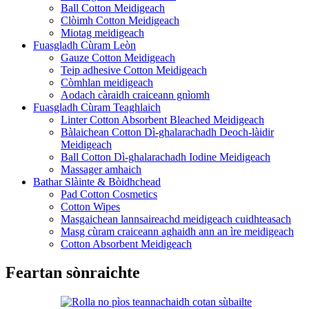
Ball Cotton Meidigeach
Clòimh Cotton Meidigeach
Miotag meidigeach
Fuasgladh Cùram Leòn
Gauze Cotton Meidigeach
Teip adhesive Cotton Meidigeach
Còmhlan meidigeach
Aodach càraidh craiceann gnìomh
Fuasgladh Cùram Teaghlaich
Linter Cotton Absorbent Bleached Meidigeach
Bàlaichean Cotton Dì-ghalarachadh Deoch-làidir
Meidigeach
Ball Cotton Dì-ghalarachadh Iodine Meidigeach
Massager amhaich
Bathar Slàinte & Bòidhchead
Pad Cotton Cosmetics
Cotton Wipes
Masgaichean lannsaireachd meidigeach cuidhteasach
Masg cùram craiceann aghaidh ann an ìre meidigeach
Cotton Absorbent Meidigeach
Feartan sònraichte