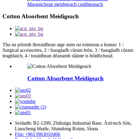
Masgaichean meidigeach cuidhteasach
Cotton Absorbent Meidigeach
Tha na prìomh thoraidhean aige anns na roinnean a leanas: 1 /
Surgical accessories, 2 / fuasgladh cùram leòn, 3 / fuasgladh cùram
teaghlaich, 4 / toraidhean dèanamh slàinte is bòidhchead.
Cotton Absorbent Meidigeach
Seòladh: B2-1209, Zhihuigu Industrial Base, Àrd-tech Sòn,
Liaocheng bhaile, Shandong Roinn, Sìona
Fòn: +8613963010466