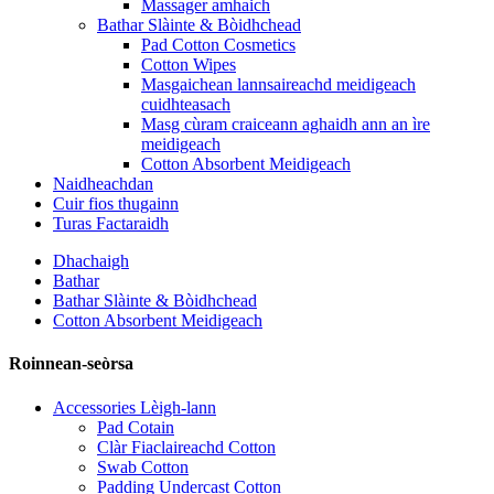
Massager amhaich
Bathar Slàinte & Bòidhchead
Pad Cotton Cosmetics
Cotton Wipes
Masgaichean lannsaireachd meidigeach
cuidhteasach
Masg cùram craiceann aghaidh ann an ìre
meidigeach
Cotton Absorbent Meidigeach
Naidheachdan
Cuir fios thugainn
Turas Factaraidh
Dhachaigh
Bathar
Bathar Slàinte & Bòidhchead
Cotton Absorbent Meidigeach
Roinnean-seòrsa
Accessories Lèigh-lann
Pad Cotain
Clàr Fiaclaireachd Cotton
Swab Cotton
Padding Undercast Cotton