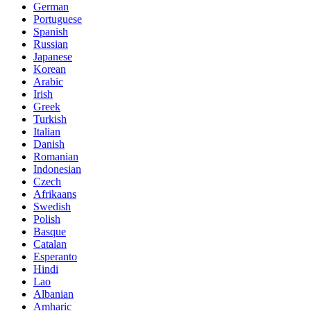
German
Portuguese
Spanish
Russian
Japanese
Korean
Arabic
Irish
Greek
Turkish
Italian
Danish
Romanian
Indonesian
Czech
Afrikaans
Swedish
Polish
Basque
Catalan
Esperanto
Hindi
Lao
Albanian
Amharic