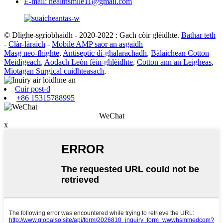
E-mail: healthsmile11@gmail.com
© Dlighe-sgrìobhaidh - 2020-2022 : Gach còir glèidhte.
Bathar teth
-
Clàr-làraich
-
Mobile AMP saor an asgaidh
Masg neo-fhighte
,
Antiseptic dì-ghalarachadh
,
Bàlaichean Cotton
Meidigeach
,
Aodach Leòn fèin-ghlèidhte
,
Cotton ann an Leigheas
,
Miotagan Surgical cuidhteasach
,
Cuir post-d
+86 15315788995
WeChat
x