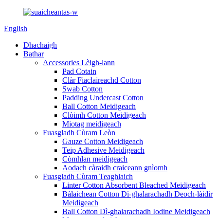
English
Dhachaigh
Bathar
Accessories Lèigh-lann
Pad Cotain
Clàr Fiaclaireachd Cotton
Swab Cotton
Padding Undercast Cotton
Ball Cotton Meidigeach
Clòimh Cotton Meidigeach
Miotag meidigeach
Fuasgladh Cùram Leòn
Gauze Cotton Meidigeach
Teip Adhesive Meidigeach
Còmhlan meidigeach
Aodach càraidh craiceann gnìomh
Fuasgladh Cùram Teaghlaich
Linter Cotton Absorbent Bleached Meidigeach
Bàlaichean Cotton Dì-ghalarachadh Deoch-làidir
Meidigeach
Ball Cotton Dì-ghalarachadh Iodine Meidigeach