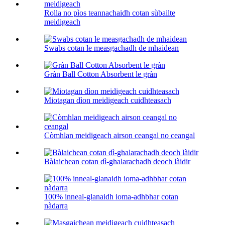
Rolla no pìos teannachaidh cotan sùbailte
meidigeach
Swabs cotan le measgachadh de mhaidean
Gràn Ball Cotton Absorbent le gràn
Miotagan dìon meidigeach cuidhteasach
Còmhlan meidigeach airson ceangal no ceangal
Bàlaichean cotan dì-ghalarachadh deoch làidir
100% inneal-glanaidh ioma-adhbhar cotan
nàdarra