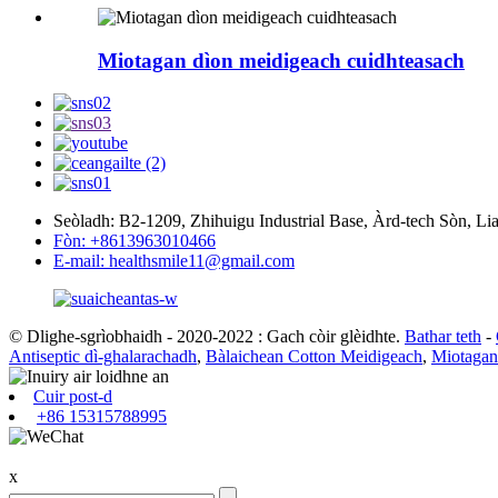
Miotagan dìon meidigeach cuidhteasach
Seòladh: B2-1209, Zhihuigu Industrial Base, Àrd-tech Sòn, L
Fòn: +8613963010466
E-mail: healthsmile11@gmail.com
© Dlighe-sgrìobhaidh - 2020-2022 : Gach còir glèidhte.
Bathar teth
-
Antiseptic dì-ghalarachadh
,
Bàlaichean Cotton Meidigeach
,
Miotagan
Cuir post-d
+86 15315788995
x