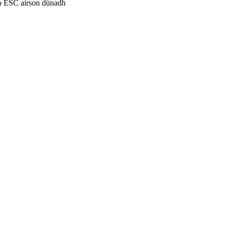
no ESC airson dùnadh