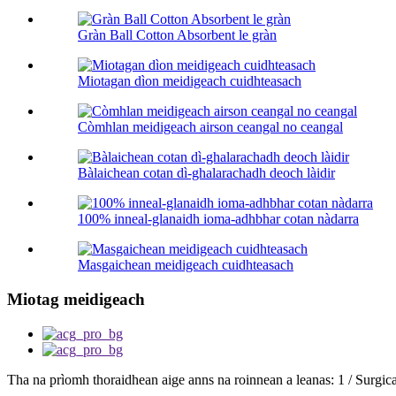
Gràn Ball Cotton Absorbent le gràn
Miotagan dìon meidigeach cuidhteasach
Còmhlan meidigeach airson ceangal no ceangal
Bàlaichean cotan dì-ghalarachadh deoch làidir
100% inneal-glanaidh ioma-adhbhar cotan nàdarra
Masgaichean meidigeach cuidhteasach
Miotag meidigeach
Tha na prìomh thoraidhean aige anns na roinnean a leanas: 1 / Surgica