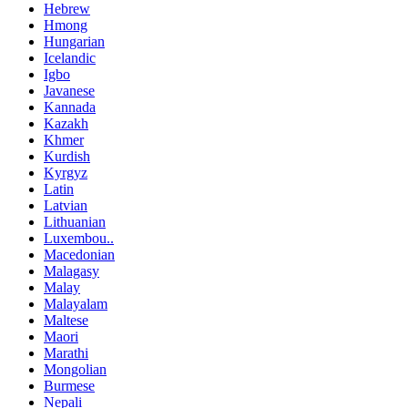
Hebrew
Hmong
Hungarian
Icelandic
Igbo
Javanese
Kannada
Kazakh
Khmer
Kurdish
Kyrgyz
Latin
Latvian
Lithuanian
Luxembou..
Macedonian
Malagasy
Malay
Malayalam
Maltese
Maori
Marathi
Mongolian
Burmese
Nepali