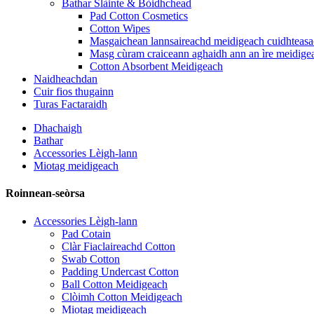
Bathar Slàinte & Bòidhchead
Pad Cotton Cosmetics
Cotton Wipes
Masgaichean lannsaireachd meidigeach cuidhteas
Masg cùram craiceann aghaidh ann an ìre meidige
Cotton Absorbent Meidigeach
Naidheachdan
Cuir fios thugainn
Turas Factaraidh
Dhachaigh
Bathar
Accessories Lèigh-lann
Miotag meidigeach
Roinnean-seòrsa
Accessories Lèigh-lann
Pad Cotain
Clàr Fiaclaireachd Cotton
Swab Cotton
Padding Undercast Cotton
Ball Cotton Meidigeach
Clòimh Cotton Meidigeach
Miotag meidigeach