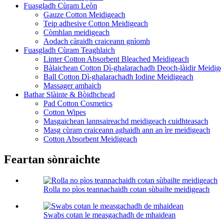
Fuasgladh Cùram Leòn
Gauze Cotton Meidigeach
Teip adhesive Cotton Meidigeach
Còmhlan meidigeach
Aodach càraidh craiceann gnìomh
Fuasgladh Cùram Teaghlaich
Linter Cotton Absorbent Bleached Meidigeach
Bàlaichean Cotton Dì-ghalarachadh Deoch-làidir Meidig
Ball Cotton Dì-ghalarachadh Iodine Meidigeach
Massager amhaich
Bathar Slàinte & Bòidhchead
Pad Cotton Cosmetics
Cotton Wipes
Masgaichean lannsaireachd meidigeach cuidhteasach
Masg cùram craiceann aghaidh ann an ìre meidigeach
Cotton Absorbent Meidigeach
Feartan sònraichte
Rolla no pìos teannachaidh cotan sùbailte meidigeach
Swabs cotan le measgachadh de mhaidean