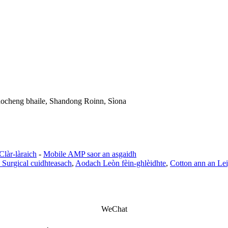
iaocheng bhaile, Shandong Roinn, Sìona
Clàr-làraich
-
Mobile AMP saor an asgaidh
 Surgical cuidhteasach
,
Aodach Leòn fèin-ghlèidhte
,
Cotton ann an Le
WeChat