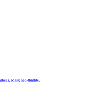
igheas
,
Masg neo-fhighte
,