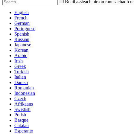
Buail a-steach airson rannsachadh 
English
French
German
Portuguese
Spanish
Russian
Japanese
Korean
Arabic
Irish
Greek
Turkish
Italian
Danish
Romanian
Indonesian
Czech
Afrikaans
Swedish
Polish
Basque
Catalan
Esperanto