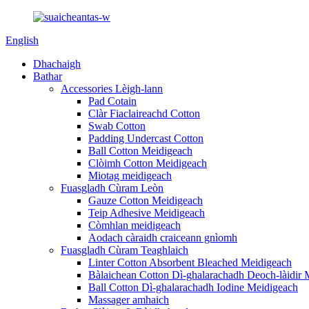
English
Dhachaigh
Bathar
Accessories Lèigh-lann
Pad Cotain
Clàr Fiaclaireachd Cotton
Swab Cotton
Padding Undercast Cotton
Ball Cotton Meidigeach
Clòimh Cotton Meidigeach
Miotag meidigeach
Fuasgladh Cùram Leòn
Gauze Cotton Meidigeach
Teip Adhesive Meidigeach
Còmhlan meidigeach
Aodach càraidh craiceann gnìomh
Fuasgladh Cùram Teaghlaich
Linter Cotton Absorbent Bleached Meidigeach
Bàlaichean Cotton Dì-ghalarachadh Deoch-làidir 
Ball Cotton Dì-ghalarachadh Iodine Meidigeach
Massager amhaich