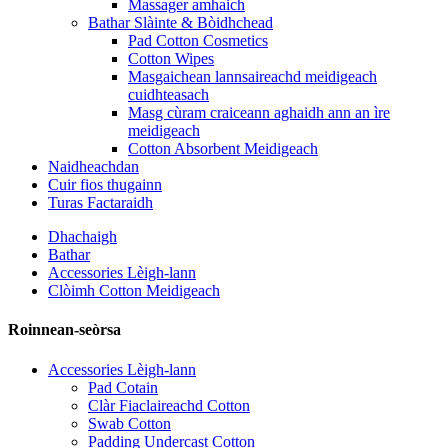
Massager amhaich
Bathar Slàinte & Bòidhchead
Pad Cotton Cosmetics
Cotton Wipes
Masgaichean lannsaireachd meidigeach
cuidhteasach
Masg cùram craiceann aghaidh ann an ìre
meidigeach
Cotton Absorbent Meidigeach
Naidheachdan
Cuir fios thugainn
Turas Factaraidh
Dhachaigh
Bathar
Accessories Lèigh-lann
Clòimh Cotton Meidigeach
Roinnean-seòrsa
Accessories Lèigh-lann
Pad Cotain
Clàr Fiaclaireachd Cotton
Swab Cotton
Padding Undercast Cotton