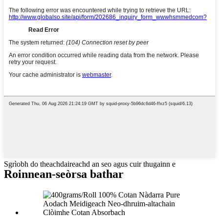
Sgrìobh do theachdaireachd an seo agus cuir thugainn e
Roinnean-seòrsa bathar