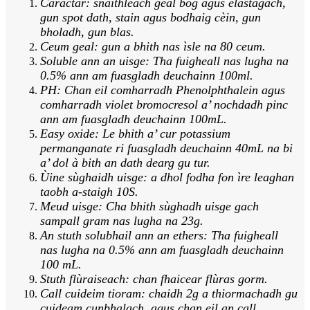
Caractar: ​​snàithleach geal bog agus elastagach,
gun spot dath, stain agus bodhaig cèin, gun
bholadh, gun blas.
Ceum geal: gun a bhith nas ìsle na 80 ceum.
Soluble ann an uisge: Tha fuigheall nas lugha na
0.5% ann am fuasgladh deuchainn 100ml.
PH: Chan eil comharradh Phenolphthalein agus
comharradh violet bromocresol a’ nochdadh pinc
ann am fuasgladh deuchainn 100mL.
Easy oxide: Le bhith a’ cur potassium
permanganate ri fuasgladh deuchainn 40mL na bi
a’ dol à bith an dath dearg gu tur.
Ùine sùghaidh uisge: a dhol fodha fon ìre leaghan
taobh a-staigh 10S.
Meud uisge: Cha bhith sùghadh uisge gach
sampall gram nas lugha na 23g.
An stuth solubhail ann an ethers: Tha fuigheall
nas lugha na 0.5% ann am fuasgladh deuchainn
100 mL.
Stuth flùraiseach: chan fhaicear flùras gorm.
Call cuideim tioram: chaidh 2g a thiormachadh gu
cuideam cunbhalach, agus chan eil an call