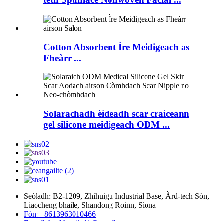
Cotton Absorbent Ìre Meidigeach as
Fheàrr ...
Solarachadh èideadh scar craiceann
gel silicone meidigeach ODM ...
Seòladh: B2-1209, Zhihuigu Industrial Base, Àrd-tech Sòn,
Liaocheng bhaile, Shandong Roinn, Sìona
Fòn: +8613963010466