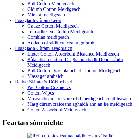
Ball Cotton Meidigeach
Clòimh Cotton Meidigeach
Miotag meidigeach
Fuasgladh Cùram Leòn
Gauze Cotton Meidigeach
Teip adhesive Cotton Meidigeach
Còmhlan meidigeach
Aodach càraidh craiceann gnìomh
Fuasgladh Cùram Teaghlaich
Linter Cotton Absorbent Bleached Meidigeach
Bàlaichean Cotton Dì-ghalarachadh Deoch-làidir
Meidigeach
Ball Cotton Dì-ghalarachadh Iodine Meidigeach
Massager amhaich
Bathar Slàinte & Bòidhchead
Pad Cotton Cosmetics
Cotton Wipes
Masgaichean lannsaireachd meidigeach cuidhteasach
Masg cùram craiceann aghaidh ann an ìre meidigeach
Cotton Absorbent Meidigeach
Feartan sònraichte