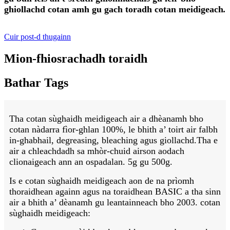
ghiollachd cotan amh gu gach toradh cotan meidigeach
.
Cuir post-d thugainn
Mion-fhiosrachadh toraidh
Bathar Tags
Tha cotan sùghaidh meidigeach air a dhèanamh bho
cotan nàdarra fìor-ghlan 100%, le bhith a’ toirt air falbh
in-ghabhail, degreasing, bleaching agus giollachd.Tha e
air a chleachdadh sa mhòr-chuid airson aodach
clionaigeach ann an ospadalan. 5g gu 500g.
Is e cotan sùghaidh meidigeach aon de na prìomh
thoraidhean againn agus na toraidhean BASIC a tha sinn
air a bhith a’ dèanamh gu leantainneach bho 2003. cotan
sùghaidh meidigeach: