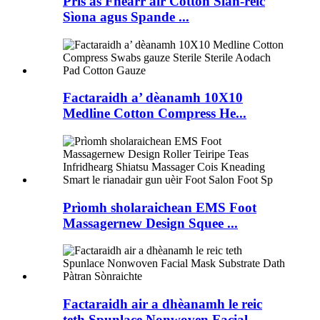
Prìs as Fheàrr air Cotton Slàn-reic
Sìona agus Spande ...
Factaraidh a’ dèanamh 10X10
Medline Cotton Compress He...
Prìomh sholaraichean EMS Foot
Massagernew Design Squee ...
Factaraidh air a dhèanamh le reic
teth Spunlace Nonwoven Facial ...