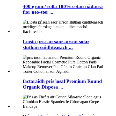
400 gram / rolla 100% cotan nàdarra
fìor neo-ster ...
Liosta prìsean saor airson solar
stuthan cuidhteasach ...
factaraidh prìs ìosal Premium Round
Organic Disposa ...