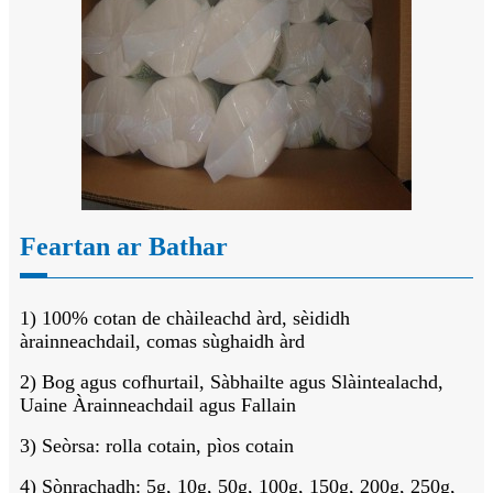
Feartan ar Bathar
1) 100% cotan de chàileachd àrd, sèididh
àrainneachdail, comas sùghaidh àrd
2) Bog agus cofhurtail, Sàbhailte agus Slàintealachd,
Uaine Àrainneachdail agus Fallain
3) Seòrsa: rolla cotain, pìos cotain
4) Sònrachadh: 5g, 10g, 50g, 100g, 150g, 200g, 250g,