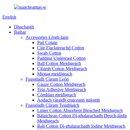
English
Dhachaigh
Bathar
Accessories Lèigh-lann
Pad Cotain
Clàr Fiaclaireachd Cotton
Swab Cotton
Padding Undercast Cotton
Ball Cotton Meidigeach
Clòimh Cotton Meidigeach
Miotag meidigeach
Fuasgladh Cùram Leòn
Gauze Cotton Meidigeach
Teip Adhesive Meidigeach
Còmhlan meidigeach
Aodach càraidh craiceann gnìomh
Fuasgladh Cùram Teaghlaich
Linter Cotton Absorbent Bleached Meidigeach
Bàlaichean Cotton Dì-ghalarachadh Deoch-làidir
Meidigeach
Ball Cotton Dì-ghalarachadh Iodine Meidigeach