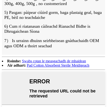
300g, 400g, 500g , no customerized
5) Pasgan: pàipear ciùird gorm, baga plastaig geal, baga
PE, bèil no teachdaiche
6) Cum ri riatanasan càileachd Rianachd Bidhe is
Dhrugaichean Sìona
7） Is urrainn dhuinn seirbheisean gnàthachaidh OEM
agus ODM a thoirt seachad
Roimhe:
Swabs cotan le measgachadh de mhaidean
Air adhart:
Pad Cotton Absorbent Sterile Meidigeach