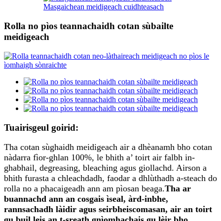
Masgaichean meidigeach cuidhteasach
Rolla no pìos teannachaidh cotan sùbailte
meidigeach
Tuairisgeul goirid:
Tha cotan sùghaidh meidigeach air a dhèanamh bho cotan
nàdarra fìor-ghlan 100%, le bhith a’ toirt air falbh in-
ghabhail, degreasing, bleaching agus giollachd. Airson a
bhith furasta a chleachdadh, faodar a dhlùthadh a-steach do
rolla no a phacaigeadh ann am pìosan beaga.
Tha ar
buannachd ann an cosgais ìseal, àrd-inbhe,
rannsachadh làidir agus seirbheis
comasan, air an toirt
gu buil leis an t-sreath gnìomhachais gu lèir bho