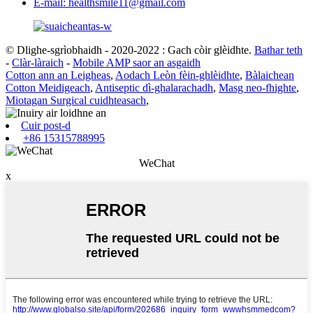
E-mail: healthsmile11@gmail.com
© Dlighe-sgrìobhaidh - 2020-2022 : Gach còir glèidhte.
Bathar teth
-
Clàr-làraich
-
Mobile AMP saor an asgaidh
Cotton ann an Leigheas
,
Aodach Leòn fèin-ghlèidhte
,
Bàlaichean
Cotton Meidigeach
,
Antiseptic dì-ghalarachadh
,
Masg neo-fhighte
,
Miotagan Surgical cuidhteasach
,
Cuir post-d
+86 15315788995
WeChat
x