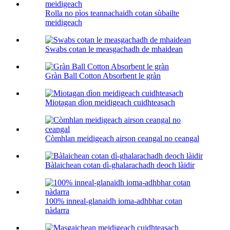
Rolla no pìos teannachaidh cotan sùbailte
meidigeach
Swabs cotan le measgachadh de mhaidean
Gràn Ball Cotton Absorbent le gràn
Miotagan dìon meidigeach cuidhteasach
Còmhlan meidigeach airson ceangal no ceangal
Bàlaichean cotan dì-ghalarachadh deoch làidir
100% inneal-glanaidh ioma-adhbhar cotan
nàdarra