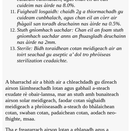
cuideim nas àirde na 8.0%.
Fuigheall losgaidh: chaidh 2g a thiormachadh gu
cuideam cunbhalach, agus chan eil an còrr air
fhàgail san toradh deuchainn nas àirde na 0.5%.
Stuth gnìomhach uachdar: Chan eil an foam stuth
gnìomhach uachdar anns an fhuasgladh deuchainn
nas àirde na 2mm.
Sterile: Bidh toraidhean cotan meidigeach air an
toirt seachad gu aseptic a’ dol tro phròiseas
sterilization ceadaichte.
A bharrachd air a bhith air a chleachdadh gu dìreach
airson làimhseachadh lotan agus gabhail a-steach
exudate rè obair-lannsa, mar an stuth amh bunaiteach
airson solar meidigeach, faodar cotan sùghaidh
meidigeach a phròiseasadh a-steach do bhàlaichean
cotan, swaban cotan, padaichean cotan, aodach neo-
fhighte, msaa.
Tha e freagarrach airson lotan a ghlanadh agus a