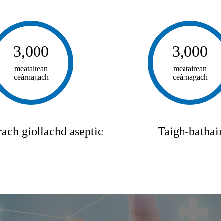
3,000
3,000
meatairean
meatairean
ceàrnagach
ceàrnagach
ach giollachd aseptic
Taigh-bathai