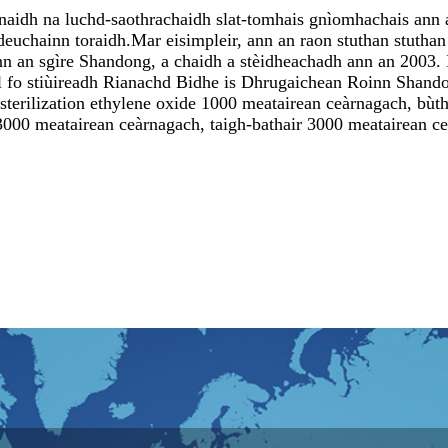
aidh na luchd-saothrachaidh slat-tomhais gnìomhachais ann an
euchainn toraidh.Mar eisimpleir, ann an raon stuthan stuthan 
n an sgìre Shandong, a chaidh a stèidheachadh ann an 2003. 
il fo stiùireadh Rianachd Bidhe is Dhrugaichean Roinn Shand
 sterilization ethylene oxide 1000 meatairean ceàrnagach, bù
 3000 meatairean ceàrnagach, taigh-bathair 3000 meatairean c