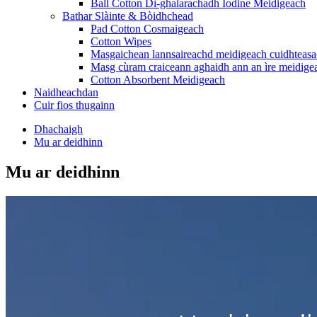
Ball Cotton Dì-ghalarachadh Iodine Meidigeach
Bathar Slàinte & Bòidhchead
Pad Cotton Cosmaigeach
Cotton Wipes
Masgaichean lannsaireachd meidigeach cuidhteas
Masg cùram craiceann aghaidh ann an ìre meidige
Cotton Absorbent Meidigeach
Naidheachdan
Cuir fios thugainn
Dhachaigh
Mu ar deidhinn
Mu ar deidhinn