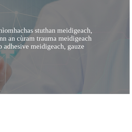
gnìomhachas stuthan meidigeach,
Tha 20 bliad
 ann an cùram trauma meidigeach
eòlach air m
ip adhesive meidigeach, gauze
agus torai