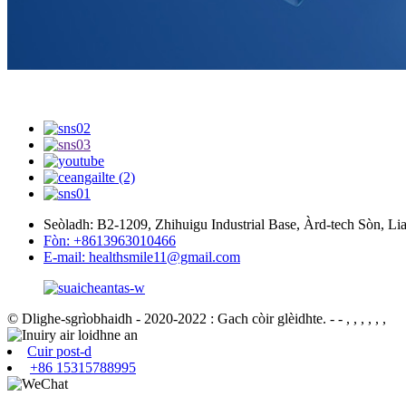
Seòladh: B2-1209, Zhihuigu Industrial Base, Àrd-tech Sòn, L
Fòn: +8613963010466
E-mail: healthsmile11@gmail.com
© Dlighe-sgrìobhaidh - 2020-2022 : Gach còir glèidhte.
- - , , , , , ,
Cuir post-d
+86 15315788995