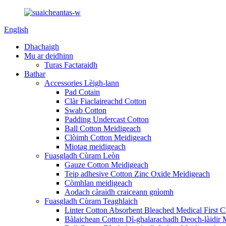
English
Dhachaigh
Mu ar deidhinn
Turas Factaraidh
Bathar
Accessories Lèigh-lann
Pad Cotain
Clàr Fiaclaireachd Cotton
Swab Cotton
Padding Undercast Cotton
Ball Cotton Meidigeach
Clòimh Cotton Meidigeach
Miotag meidigeach
Fuasgladh Cùram Leòn
Gauze Cotton Meidigeach
Teip adhesive Cotton Zinc Oxide Meidigeach
Còmhlan meidigeach
Aodach càraidh craiceann gnìomh
Fuasgladh Cùram Teaghlaich
Linter Cotton Absorbent Bleached Medical First C
Bàlaichean Cotton Dì-ghalarachadh Deoch-làidir 