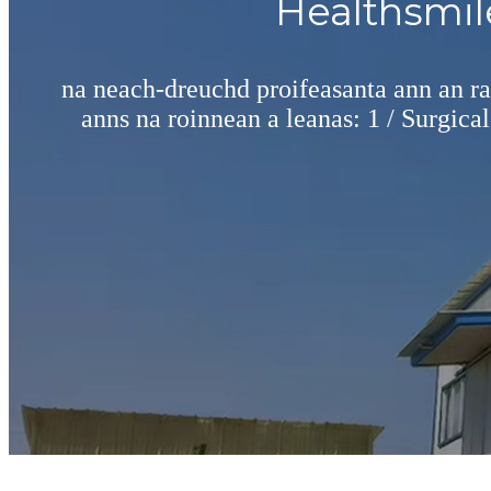
Healthsmil
na neach-dreuchd proifeasanta ann an r
anns na roinnean a leanas: 1 / Surgical