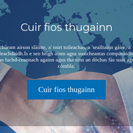
Cuir fios thugainn
hùram airson slàinte, a' toirt toileachas, a 'sealltainn gàire, a
-cleachdaidh.Is e seo brìgh ainm agus suaicheantas companaid
an luchd-ceannach againn agus tha sinn an dòchas fàs suas agus
còmhla.
Cuir fios thugainn