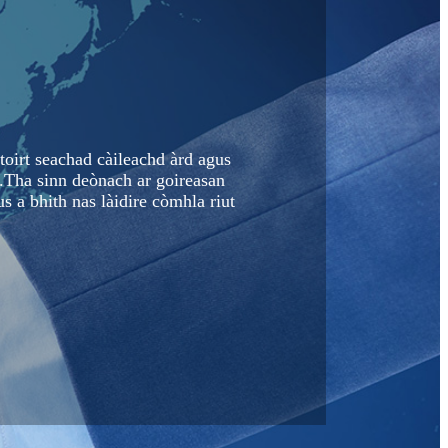
' toirt seachad càileachd àrd agus
h.Tha sinn deònach ar goireasan
 a bhith nas làidire còmhla riut