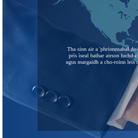
Tha sinn air a 'phrionnsabal de c
prìs ìseal bathar airson luchd
agus margaidh a cho-roinn leis 