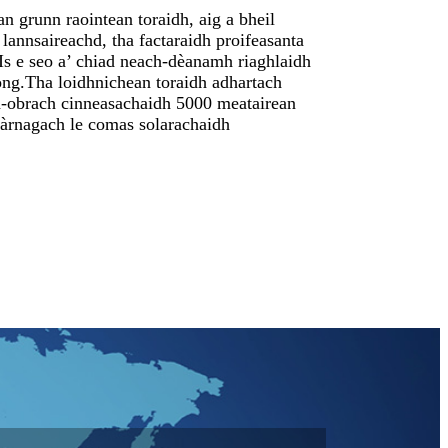
 grunn raointean toraidh, aig a bheil
lannsaireachd, tha factaraidh proifeasanta
Is e seo a’ chiad neach-dèanamh riaghlaidh
ong.Tha loidhnichean toraidh adhartach
th-obrach cinneasachaidh 5000 meatairean
eàrnagach le comas solarachaidh