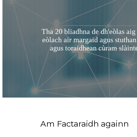
n meidigeach,
Tha 20 bliadhna de dh'eòlas ai
ma meidigeach
eòlach air margaid agus stutha
each, gauze
agus toraidhean cùram slàint
Am Factaraidh againn