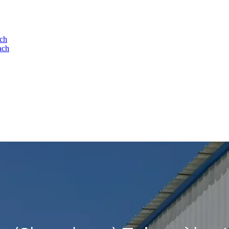
ach
ach