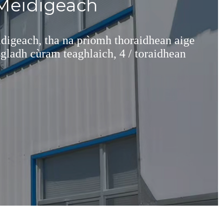
 Meidigeach
digeach, tha na prìomh thoraidhean aige
asgladh cùram teaghlaich, 4 / toraidhean