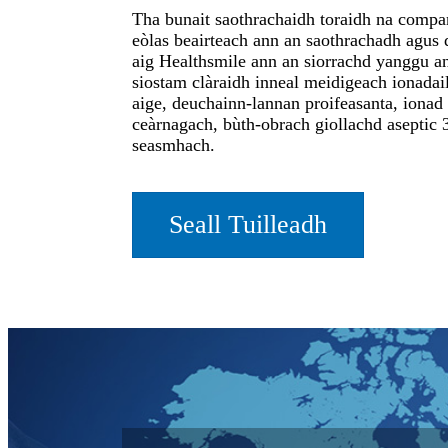
Tha bunait saothrachaidh toraidh na compan
eòlas beairteach ann an saothrachadh agus d
aig Healthsmile ann an siorrachd yanggu an
siostam clàraidh inneal meidigeach ionada
aige, deuchainn-lannan proifeasanta, ionad
ceàrnagach, bùth-obrach giollachd aseptic
seasmhach.
Seall Tuilleadh