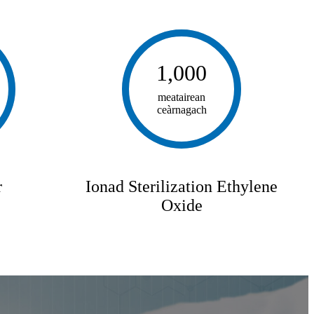
1,000
meatairean
ceàrnagach
r
Ionad Sterilization Ethylene
Oxide