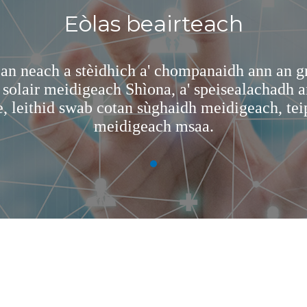
Eòlas beairteach
g an neach a stèidhich a' chompanaidh ann an 
n solair meidigeach Shìona, a' speisealachadh
e, leithid swab cotan sùghaidh meidigeach, te
meidigeach msaa.