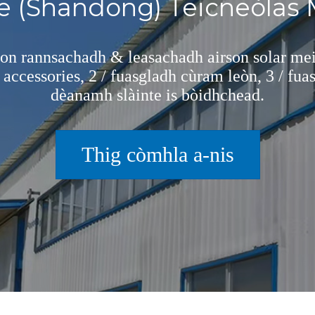
e (Shandong) Teicneòlas
aon rannsachadh & leasachadh airson solar mei
 accessories, 2 / fuasgladh cùram leòn, 3 / fu
dèanamh slàinte is bòidhchead.
Thig còmhla a-nis