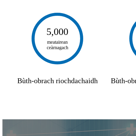
5,000
meatairean
ceàrnagach
Bùth-obrach riochdachaidh
Bùth-obr